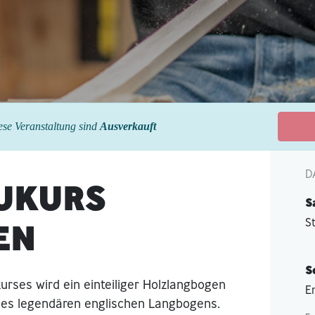
iese Veranstaltung sind
Ausverkauft
D
UKURS
S
S
EN
S
ses wird ein einteiliger Holzlangbogen
E
 des legendären englischen Langbogens.