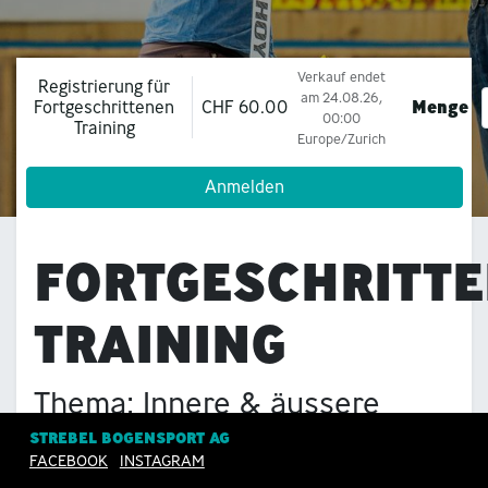
Verkauf endet
Registrierung für
am
24.08.26,
CHF
60.00
Menge
Fortgeschrittenen
00:00
Training
Europe/Zurich
Anmelden
FORTGESCHRITT
TRAINING
Thema: Innere & äussere
Haltung
STREBEL BOGENSPORT AG
FACEBOOK
INSTAGRAM