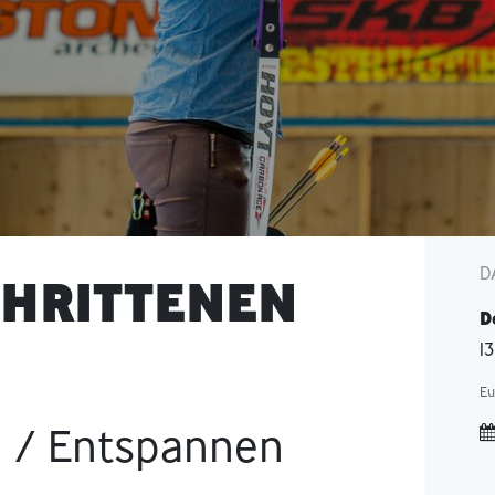
D
HRITTENEN
D
1
Eu
 / Entspannen