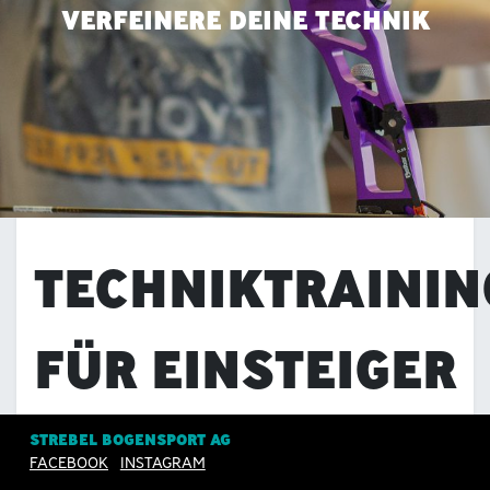
VERFEINERE DEINE TECHNIK
TECHNIKTRAININ
FÜR EINSTEIGER
STREBEL BOGENSPORT AG
Ziel dieses Trainings ist das Erlernen und
FACEBOOK
INSTAGRAM
Festigen einzelner Technikelemente. Die ersten