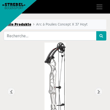
Alle Produkte
Arc à Poulies Concept X 37 Hoyt