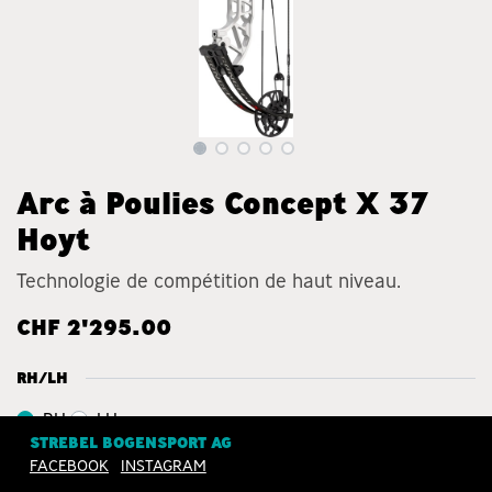
Arc à Poulies Concept X 37
Hoyt
Technologie de compétition de haut niveau.
CHF
2'295.00
RH/LH
RH
LH
STREBEL BOGENSPORT AG
FACEBOOK
INSTAGRAM
FARBEN HOYT