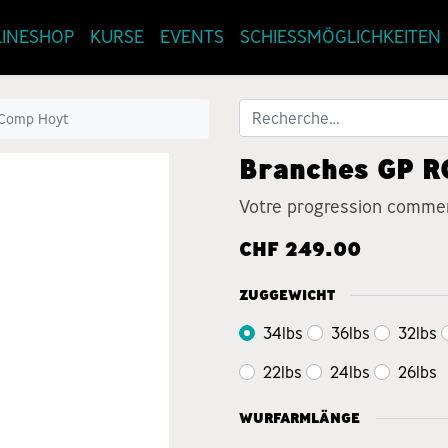
INESHOP
KURSE
EVENTS
SCHIESSMÖGLICHKEITEN
 Comp Hoyt
Branches GP R
Votre progression commen
CHF
249.00
ZUGGEWICHT
34lbs
36lbs
32lbs
22lbs
24lbs
26lbs
WURFARMLÄNGE