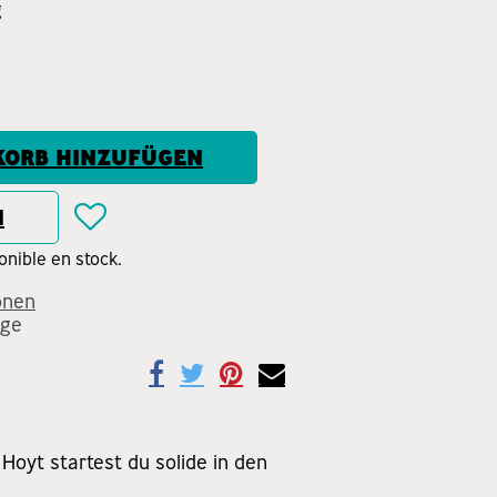
g
ORB HINZUFÜGEN
N
nible en stock.
onen
age
oyt startest du solide in den