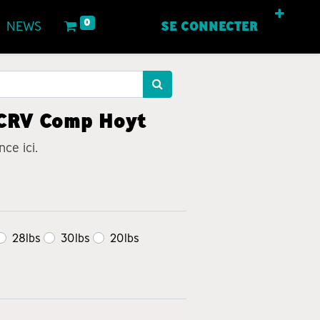
0
NEWS
SE CONNECTER
CRV Comp Hoyt
ce ici.
28lbs
30lbs
20lbs