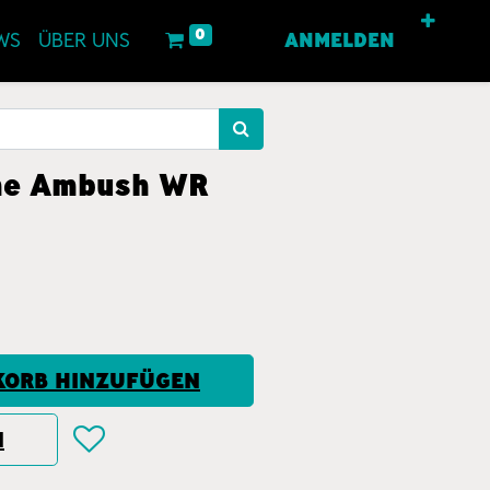
0
WS
ÜBER UNS
ANMELDEN
he Ambush WR
ORB HINZUFÜGEN
N