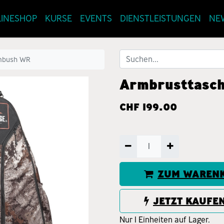
INESHOP
KURSE
EVENTS
DIENSTLEISTUNGEN
NE
mbush WR
Armbrusttasc
CHF
199.00
ZUM WARENK
JETZT KAUFE
Nur 1 Einheiten auf Lager.