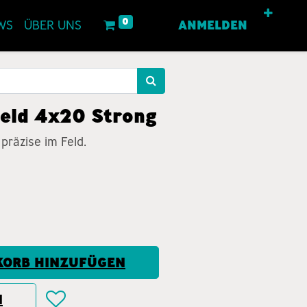
0
WS
ÜBER UNS
ANMELDEN
ield 4x20 Strong
 präzise im Feld.
ORB HINZUFÜGEN
N