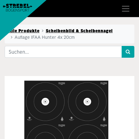
Alle Produkte
Scheibenbild & Scheibennagel
Auflage IFAA Hunter 4x 20cm