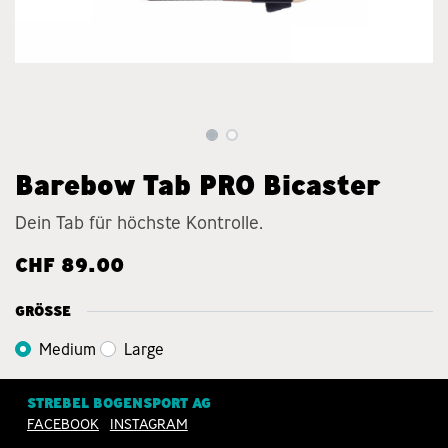
Barebow Tab PRO Bicaster
Dein Tab für höchste Kontrolle.
CHF
89.00
GRÖSSE
Medium
Large
RH/LH
STREBEL BOGENSPORT AG
FACEBOOK
INSTAGRAM
RH
LH