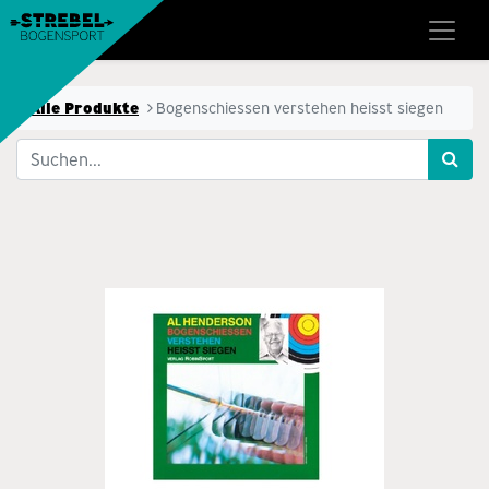
Alle Produkte
​Bogenschiessen verstehen heisst siegen