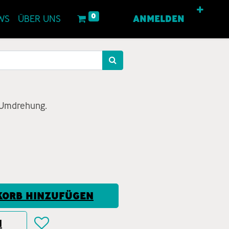
0
WS
ÜBER UNS
ANMELDEN
 Umdrehung.
ORB HINZUFÜGEN
N