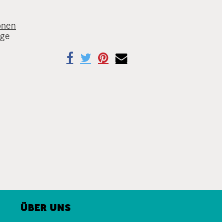
onen
age
ÜBER UNS