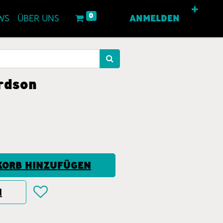
0
WS
ÜBER UNS
ANMELDEN
rdson
ORB HINZUFÜGEN
N