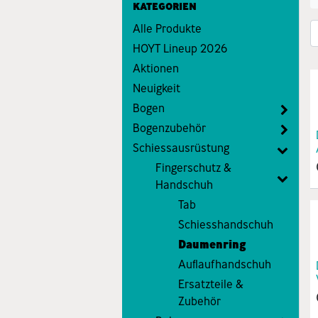
KATEGORIEN
Alle Produkte
HOYT Lineup 2026
Aktionen
Neuigkeit
Bogen
Bogenzubehör
Schiessausrüstung
Fingerschutz &
Handschuh
Tab
Schiesshandschuh
Daumenring
Auflaufhandschuh
Ersatzteile &
Zubehör