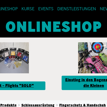
INESHOP
KURSE
EVENTS
DIENSTLEISTUNGEN
NE
ONLINESHOP
Einstieg in den Bogens
t - Flights "SOLO"
die Kleinen
Produkte
Schiessausrüstung
Fingerschutz & Handschuh