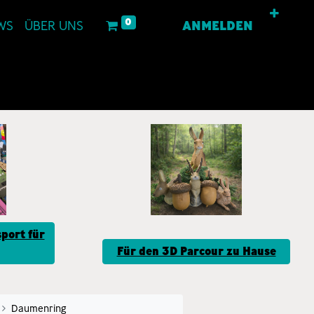
0
WS
ÜBER UNS
ANMELDEN
port für
Für den 3D Parcour zu Hause
Daumenring