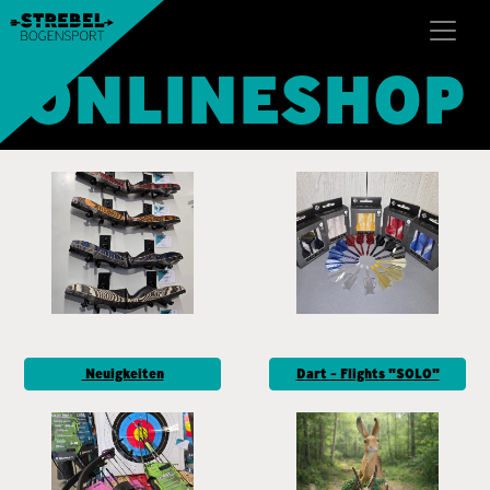
ONLINESHOP
Neuigkeiten
Dart - Flights "SOLO"