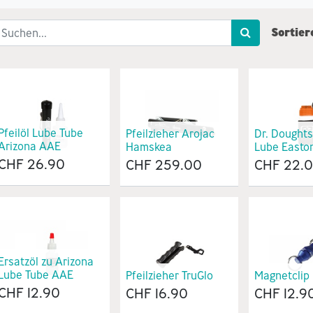
Sortier
Pfeilöl Lube Tube
Pfeilzieher Arojac
Dr. Dought
Arizona AAE
Hamskea
Lube Easto
CHF
26.90
CHF
259.00
CHF
22.
Ersatzöl zu Arizona
Lube Tube AAE
Pfeilzieher TruGlo
Magnetclip 
CHF
12.90
CHF
16.90
CHF
12.9