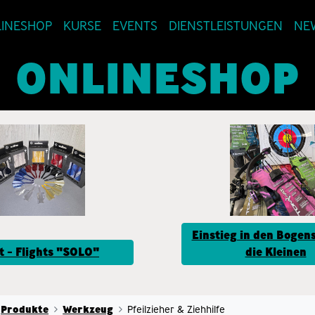
INESHOP
KURSE
EVENTS
DIENSTLEISTUNGEN
NE
ONLINESHOP
Einstieg in den Bogens
t - Flights "SOLO"
die Kleinen
Produkte
Werkzeug
Pfeilzieher & Ziehhilfe