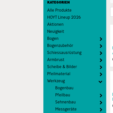
KATEGORIEN
Alle Produkte
HOYT Lineup 2026
Aktionen
Neuigkeit
Bogen
Bogenzubehör
Schiessausrüstung
Armbrust
Scheibe & Bilder
Pfeilmaterial
Werkzeug
Bogenbau
Pfeilbau
Sehnenbau
Messgeräte