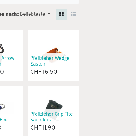
en nach:
Beliebteste
s Arrow
Pfeilzieher Wedge
n
Easton
00
CHF
16.50
Pfeilzieher Grip Tite
Epic
Saunders
0
CHF
11.90