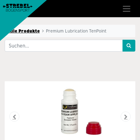
Alle Produkte
Premium Lubrication TenPoint