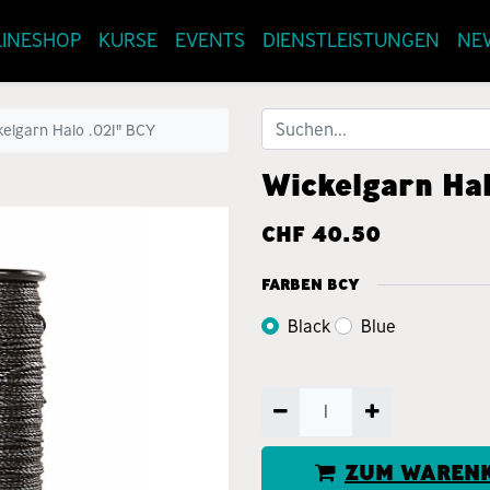
INESHOP
KURSE
EVENTS
DIENSTLEISTUNGEN
NE
kelgarn Halo .021" BCY
Wickelgarn Ha
CHF
40.50
FARBEN BCY
Black
Blue
ZUM WARENK