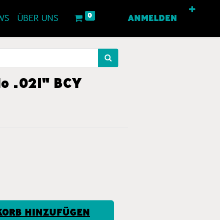
0
WS
ÜBER UNS
ANMELDEN
lo .021" BCY
ORB HINZUFÜGEN