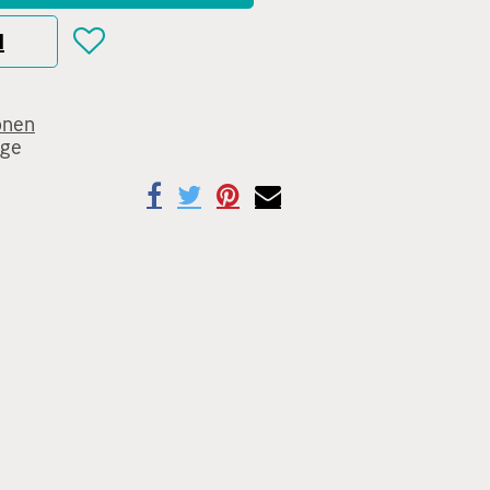
N
onen
age