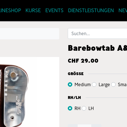
INESHOP
KURSE
EVENTS
DIENSTLEISTUNGEN
NE
Barebowtab A
CHF
29.00
GRÖSSE
Medium
Large
Smal
RH/LH
RH
LH