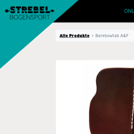
ONL
Alle Produkte
Barebowtab A&F