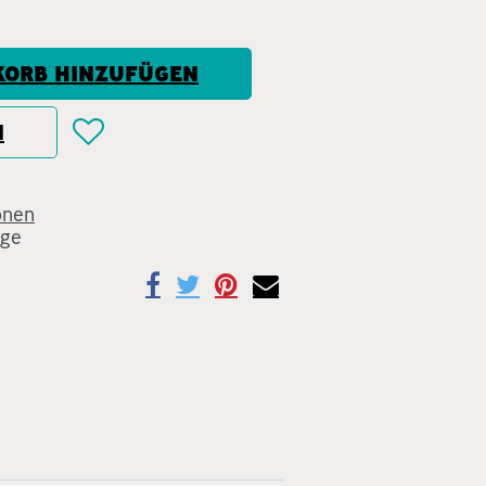
ORB HINZUFÜGEN
N
onen
age