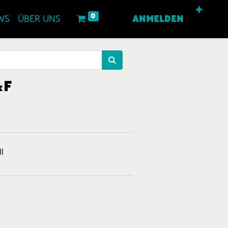
0
WS
ÜBER UNS
ANMELDEN
&F
l