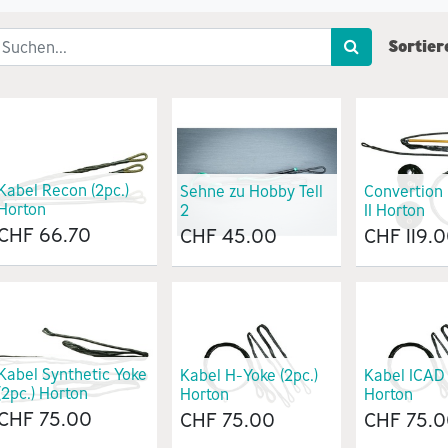
Sortier
Kabel Recon (2pc.)
Sehne zu Hobby Tell
Convertion 
Horton
2
II Horton
CHF
66.70
CHF
45.00
CHF
119.
Kabel Synthetic Yoke
Kabel H-Yoke (2pc.)
Kabel ICAD V
(2pc.) Horton
Horton
Horton
CHF
75.00
CHF
75.00
CHF
75.