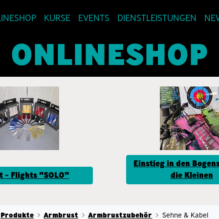
INESHOP
KURSE
EVENTS
DIENSTLEISTUNGEN
NE
ONLINESHOP
Einstieg in den Bogens
t - Flights "SOLO"
die Kleinen
Produkte
Armbrust
Armbrustzubehör
Sehne & Kabel