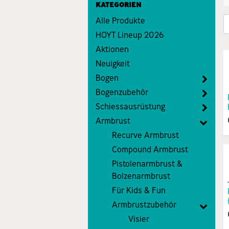
KATEGORIEN
Alle Produkte
HOYT Lineup 2026
Aktionen
Neuigkeit
Bogen
Bogenzubehör
Schiessausrüstung
Armbrust
Recurve Armbrust
Compound Armbrust
Pistolenarmbrust &
Bolzenarmbrust
Für Kids & Fun
Armbrustzubehör
Visier