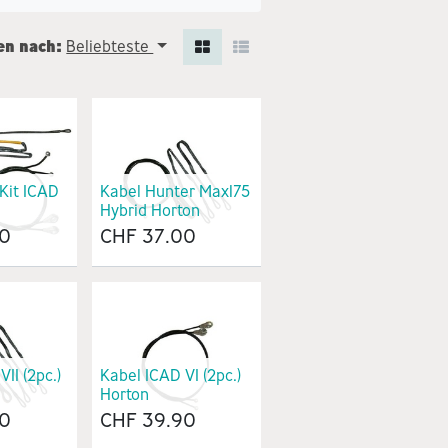
en nach:
Beliebteste
Kit ICAD
Kabel Hunter Max175
Hybrid Horton
00
CHF
37.00
II (2pc.)
Kabel ICAD VI (2pc.)
Horton
00
CHF
39.90