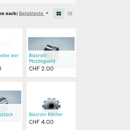
en nach:
Beliebteste
eibe leer
Blasrohr
Muzzleguard
0
CHF
2.00
sstück
Blasrohr Köcher
CHF
4.00