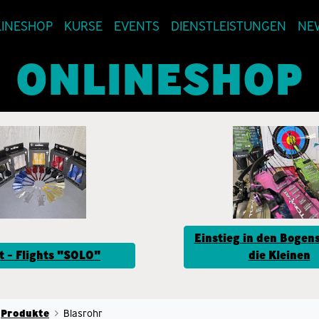
INESHOP
KURSE
EVENTS
DIENSTLEISTUNGEN
NE
ONLINESHOP
Einstieg in den Bogens
t - Flights "SOLO"
die Kleinen
Produkte
Blasrohr