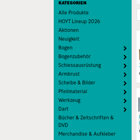
KATEGORIEN
Alle Produkte
HOYT Lineup 2026
Aktionen
Neuigkeit
Bogen
Bogenzubehör
Schiessausrüstung
Armbrust
Scheibe & Bilder
Pfeilmaterial
Werkzeug
Dart
Bücher & Zeitschriften &
DVD
Merchandise & Aufkleber