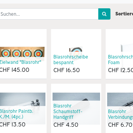
Sortier
Blasrohrscheibe
Blasrohrsch
Zielwand "Blasrohr"
bespannt
Foam
CHF
145.00
CHF
16.50
CHF
12.5
Blasrohr
Blasrohr Paintb.
Schaumstoff-
Blasrohr
K./M. (4pc.)
Handgriff
Verbindung
CHF
13.50
CHF
4.50
CHF
6.70