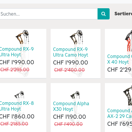
Sortier
Compound RX-9
Compound RX-9
Ultra Hoyt
Ultra Camo Hoyt
Compound 
CHF
1'990.00
CHF
1'990.00
X 40 Hoyt
CHF
2'29
CHF
2'295.00
CHF
2'400.00
Compound RX-8
Compound Alpha
Ultra Hoyt
X30 Hoyt
Compound 
CHF
1'860.00
CHF
1'190.00
AX-2 29 Ca
CHF
1'69
CHF
2'185.00
CHF
1'490.00