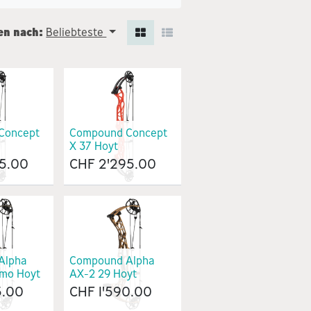
en nach:
Beliebteste
Concept
Compound Concept
X 37 Hoyt
5.00
CHF
2'295.00
Alpha
Compound Alpha
mo Hoyt
AX-2 29 Hoyt
5.00
CHF
1'590.00