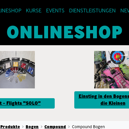
INESHOP
KURSE
EVENTS
DIENSTLEISTUNGEN
NE
ONLINESHOP
Einstieg in den Bogens
t - Flights "SOLO"
die Kleinen
Produkte
Bogen
Compound
Compound Bogen