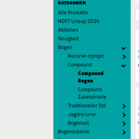
KATEGORIEN
Alle Produkte
HOYT Lineup 2026
Aktionen
Neuigkeit
Bogen
Recurve olympic
Compound
Compound
Bogen
Compound
Zubehörteile
Traditioneller Stil
Jagdrecurve
Bogenset
Bogenzubehör