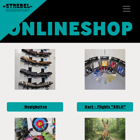
ONLINESHOP
Neuigkeiten
Dart - Flights "SOLO"