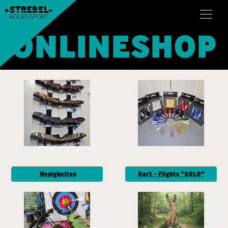
ONLINESHOP
Neuigkeiten
Dart - Flights "SOLO"