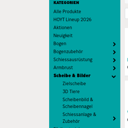
KATEGORIEN
Alle Produkte
HOYT Lineup 2026
Aktionen
Neuigkeit
Bogen
Bogenzubehör
Schiessausrüstung
Armbrust
Scheibe & Bilder
Zielscheibe
3D Tiere
Scheibenbild &
Scheibennagel
Schiessanlage &
Zubehör