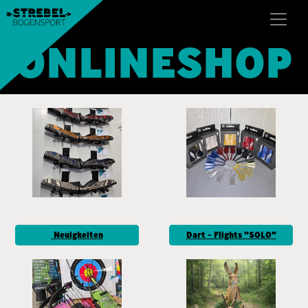
ONLINESHOP
Neuigkeiten
Dart - Flights "SOLO"