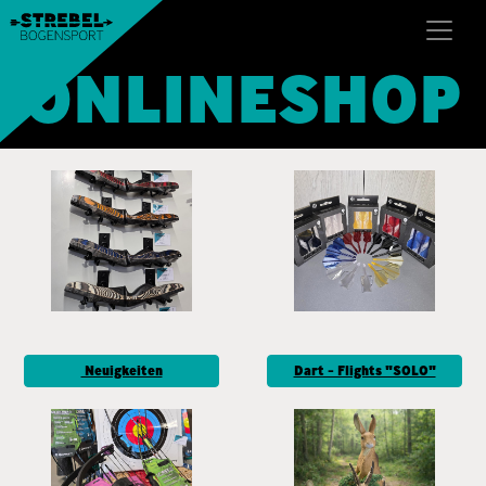
ONLINESHOP
Neuigkeiten
Dart - Flights "SOLO"